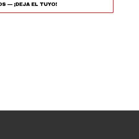
OS
—
¡DEJA EL TUYO!