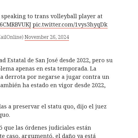
speaking to trans volleyball player at
o/j6CMRBVUKJ
pic.twitter.com/1vys3hyqDk
ailOnline)
November 26, 2024
ad Estatal de San José desde 2022, pero su
oblema apenas en esta temporada. La
 la derrota por negarse a jugar contra un
ambién ha estado en vigor desde 2022,
as a preservar el statu quo, dijo el juez
quo.
 que las órdenes judiciales están
ste caso, argumentó, el daño ya está