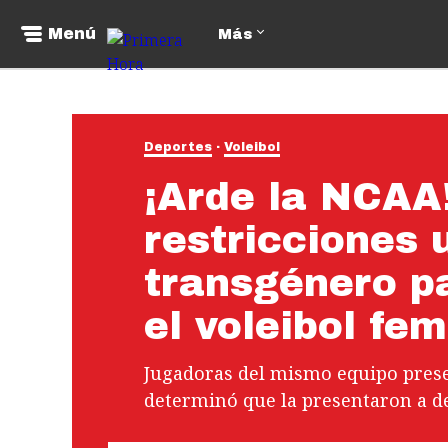
Menú
Más
Deportes
Voleibol
¡Arde la NCAA!
restricciones 
transgénero pa
el voleibol fe
Jugadoras del mismo equipo prese
determinó que la presentaron a d