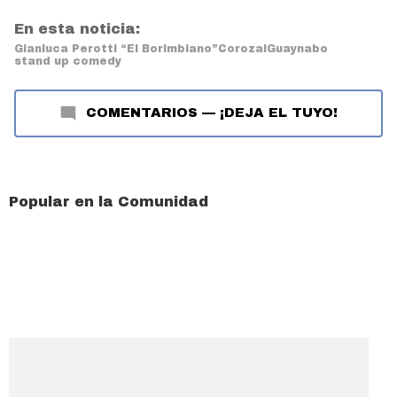
En esta noticia:
Gianluca Perotti “El Borimbiano”
Corozal
Guaynabo
stand up comedy
COMENTARIOS
—
¡DEJA EL TUYO!
Popular en la Comunidad