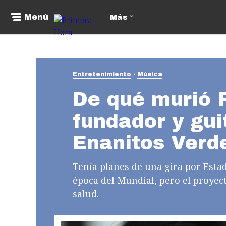
Menú
Más
Entretenimiento
Música
De qué murió Fe
fundador y gui
Enanitos Verd
Tenía planes de una gira por Estad
época del Mundial, pero el proyec
salud.