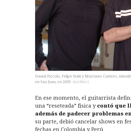
Daniel Piccolo, Felipe Staiti y Marciano Cantero, miem
en San Juan, en 2005.
(
Archivo
)
En ese momento, el guitarrista defini
una “reseteada” física y
contó que ll
además de padecer problemas en
su parte, debió cancelar shows en fe
fechas en Colombia y Perú.