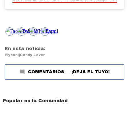
A post shared by ELYSANIJ 🇵🇷🐝👑🦋 (@elysanijofficial)
En esta noticia:
Elysanij
Candy Lover
COMENTARIOS
—
¡DEJA EL TUYO!
Popular en la Comunidad