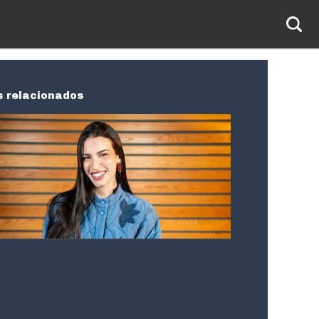
s relacionados
ra Zambrano abre su corazón:
a soy más cuidadosa con las
 que hago"