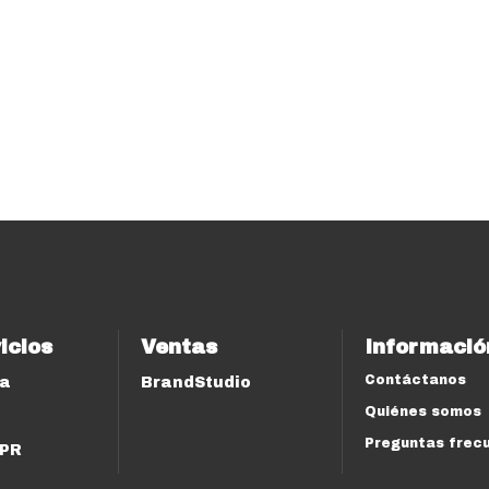
icios
Ventas
Informació
Contáctanos
ía
BrandStudio
Quiénes somos
Preguntas frec
 PR