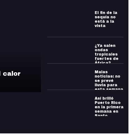
El fin de la
sequía no
está a la
vista
¿Ya salen
ondas
tropicales
fuertes de
África?
Malas
l calor
noticias: no
se prevé
lluvia para
esta semana
tampoco
Así brilló
Puerto Rico
en la primera
semana en
Santo
Domingo
2026