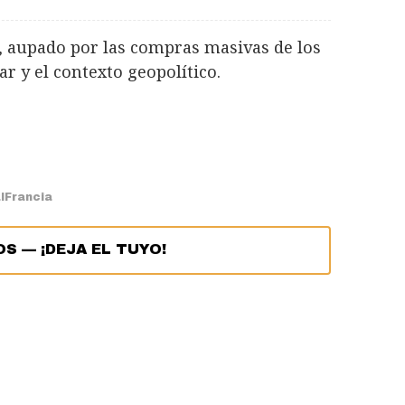
9%, aupado por las compras masivas de los
ar y el contexto geopolítico.
l
Francia
OS
—
¡DEJA EL TUYO!