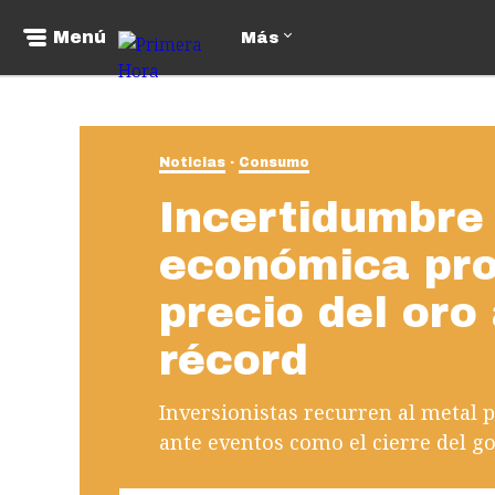
Menú
Más
Noticias
Consumo
Incertidumbre 
económica pro
precio del oro
récord
Inversionistas recurren al metal 
ante eventos como el cierre del go