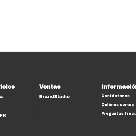
icios
Ventas
Informació
Contáctanos
ía
BrandStudio
Quiénes somos
Preguntas frec
 PR