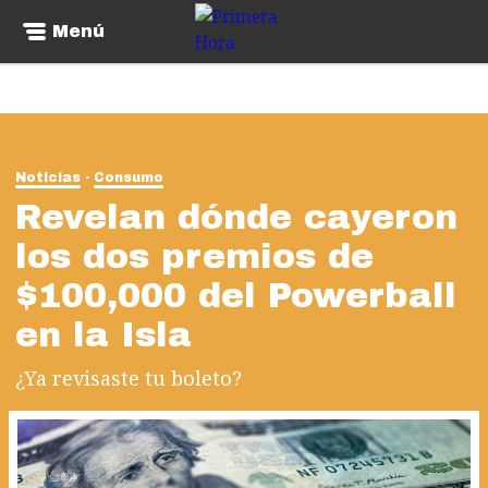
Menú
Noticias
Consumo
Revelan dónde cayeron
los dos premios de
$100,000 del Powerball
en la Isla
¿Ya revisaste tu boleto?