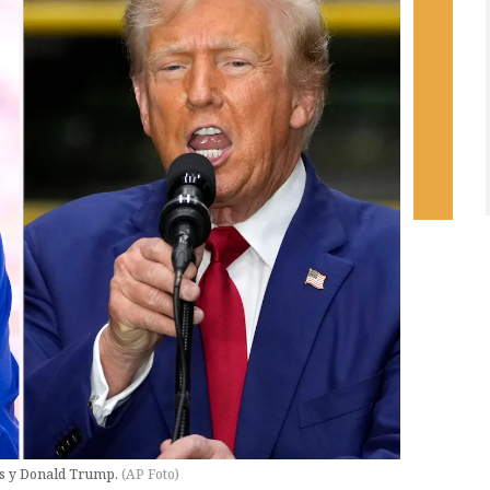
is y Donald Trump.
(
AP Foto
)