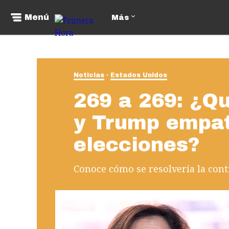
Menú
Más
Noticias
Estados Unidos
269 a 269: ¿Qu
y Trump empat
elecciones?
Conoce cómo se resolvería la cont