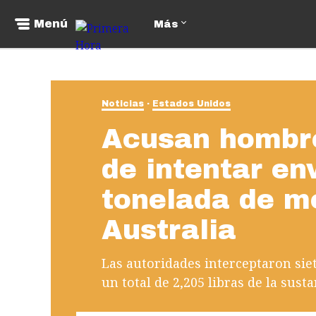
Menú
Más
Noticias
Estados Unidos
Acusan hombre
de intentar en
tonelada de m
Australia
Las autoridades interceptaron sie
un total de 2,205 libras de la susta