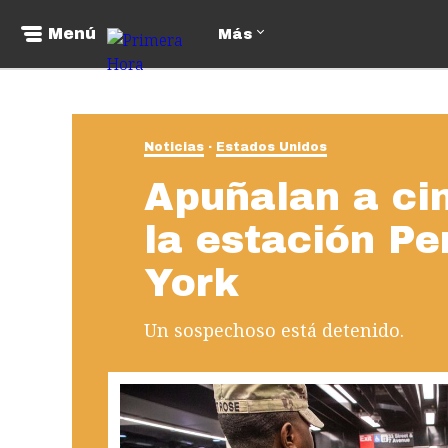
Menú
Más
Noticias
Estados Unidos
Apuñalan a ci
la estación P
York
Un sospechoso está detenido.