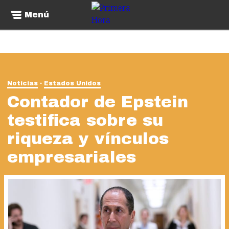
Menú
Noticias
Estados Unidos
Contador de Epstein
testifica sobre su
riqueza y vínculos
empresariales