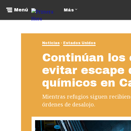
Menú
Más
Noticias
Estados Unidos
Continúan los 
evitar escape
químicos en Ca
Mientras refugios siguen recibien
órdenes de desalojo.