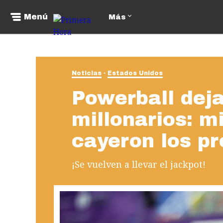
Menú
Más
Noticias
Estados Unidos
Powerball dej
millonarios: m
cayeron los p
¡Se vuelven a llevar el jackpot!