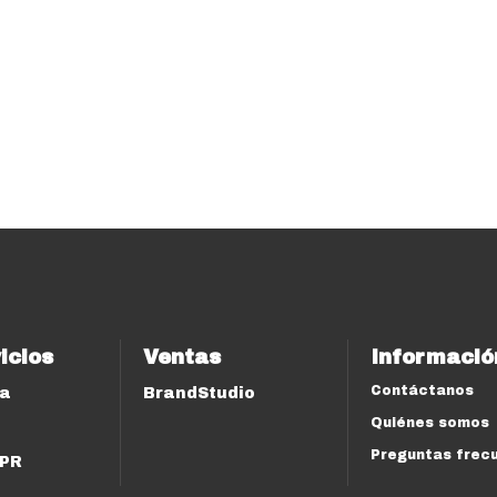
icios
Ventas
Informació
Contáctanos
ía
BrandStudio
Quiénes somos
Preguntas frec
 PR