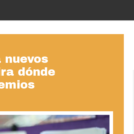
a nuevos
ira dónde
remios