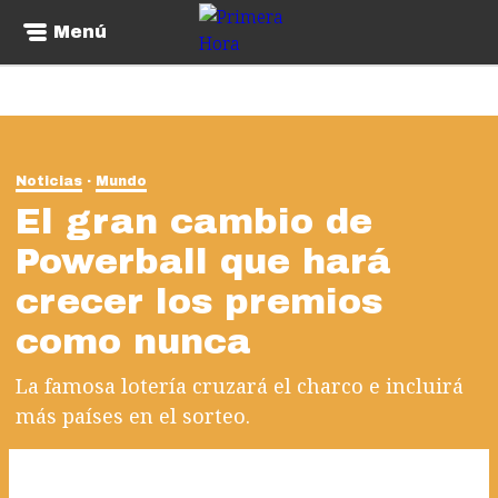
Menú
Noticias
Mundo
El gran cambio de
Powerball que hará
crecer los premios
como nunca
La famosa lotería cruzará el charco e incluirá
más países en el sorteo.