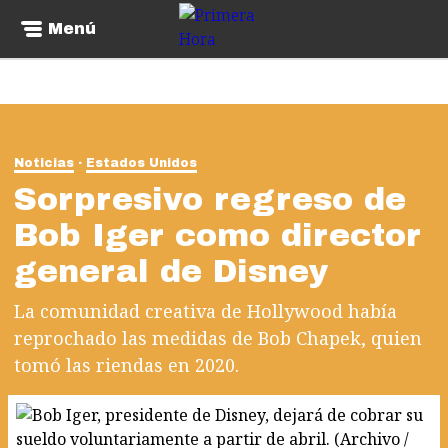
Menú
Noticias
Estados Unidos
Sorpresivo regreso de
Bob Iger como director
general de Disney
La comunidad creativa de Hollywood había
reprochado las medidas de Bob Chapek, quien
tomó las riendas en 2020.