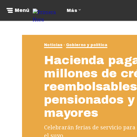
Menú
Más
Noticias
Gobierno y política
Hacienda paga
millones de cr
reembolsables
pensionados y
mayores
Celebrarán ferias de servicio para
el suyo.