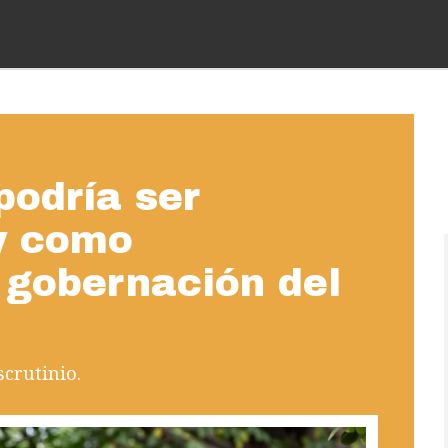
podría ser
oy como
 gobernación del
scrutinio.