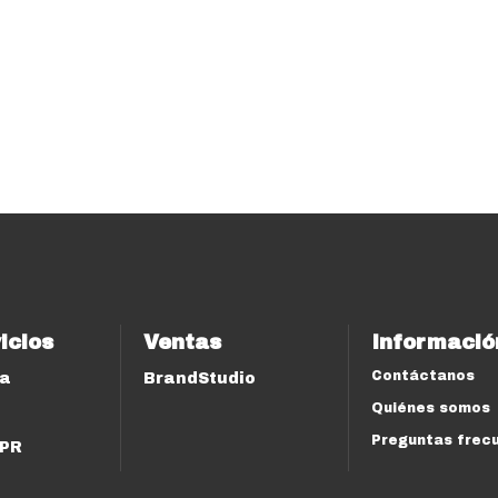
icios
Ventas
Informació
Contáctanos
ía
BrandStudio
Quiénes somos
Preguntas frec
 PR