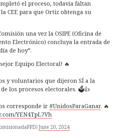
mpletó el proceso, todavía faltan
 la CEE para que Ortiz obtenga su
 Comisión una vez la OSIPE (Oficina de
nto Electrónico) concluya la entrada de
día de hoy”.
mejor Equipo Electoral! 🔥
s y voluntarios que dijeron SÍ a la
de los procesos electorales. 🗳️👍
os corresponde ir
#UnidosParaGanar
. 🔥
ter.com/YEN4TpL7Vh
ComisionadaPPD)
June 20, 2024