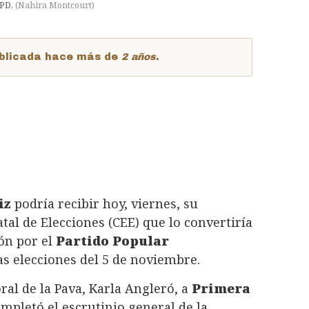
PPD.
(
Nahira Montcourt
)
publicada hace más de
2 años
.
iz
podría recibir hoy, viernes, su
atal de Elecciones (CEE) que lo convertiría
ión por el
Partido Popular
s elecciones del 5 de noviembre.
al de la Pava, Karla Angleró, a
Primera
ompletó el escrutinio general de la