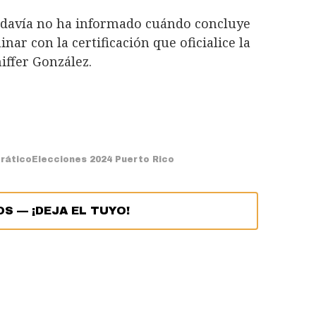
todavía no ha informado cuándo concluye
nar con la certificación que oficialice la
iffer González.
rático
Elecciones 2024 Puerto Rico
OS
—
¡DEJA EL TUYO!