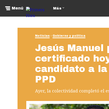
Menú
Más
Noticias
Gobierno y política
Jesús Manuel 
certificado h
candidato a la
PPD
Ayer, la colectividad completó el e