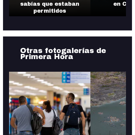
sabías que estaban
en Car
permitidos
Otras fotogalerías de
Primera Hora