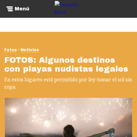
Menú
Fotos
Noticias
FOTOS: Algunos destinos
con playas nudistas legales
En estos lugares está permitido por ley tomar el sol sin
ropa.