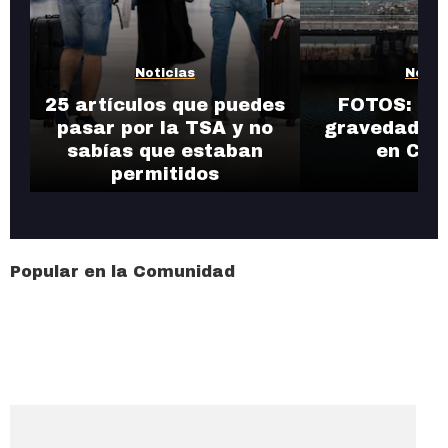
Noticias
Notic
25 artículos que puedes
FOTOS: Así
pasar por la TSA y no
gravedad de
sabías que estaban
en Car
permitidos
Popular en la Comunidad