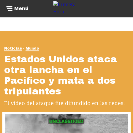
Menú
Noticias
Mundo
Estados Unidos ataca
otra lancha en el
Pacífico y mata a dos
tripulantes
El video del ataque fue difundido en las redes.