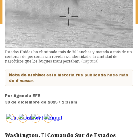
Estados Unidos ha eliminado más de 30 lanchas y matado a más de un
centenar de personas sin revelar su identidad o la cantidad de
narcóticos que los buques transportaban.
(
Captura
)
Nota de archivo:
esta historia fue publicada hace más
de
6 meses
.
Por
Agencia EFE
30 de diciembre de 2025 • 1:37am
Washington.
El
Comando Sur de Estados