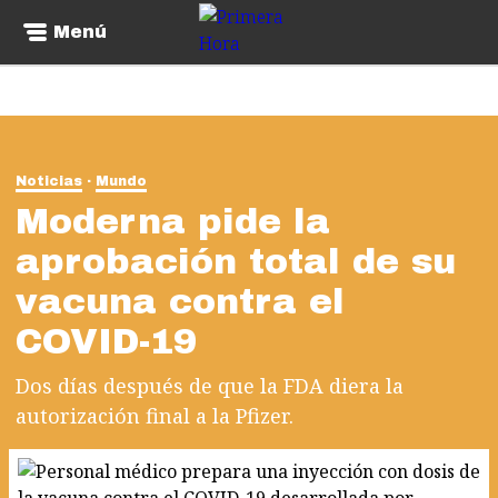
Menú
Noticias
Mundo
Moderna pide la
aprobación total de su
vacuna contra el
COVID-19
Dos días después de que la FDA diera la
autorización final a la Pfizer.