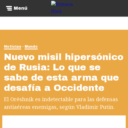
Menú
Noticias
Mundo
Nuevo misil hipersónico
de Rusia: Lo que se
sabe de esta arma que
desafía a Occidente
El Oréshnik es indetectable para las defensas
antiaéreas enemigas, según Vladimir Putin.