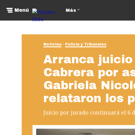
Menú
Más
Noticias
Policía y Tribunales
Arranca juicio
Cabrera por a
Gabriela Nicol
relataron los 
Juicio por jurado continuará el 6 