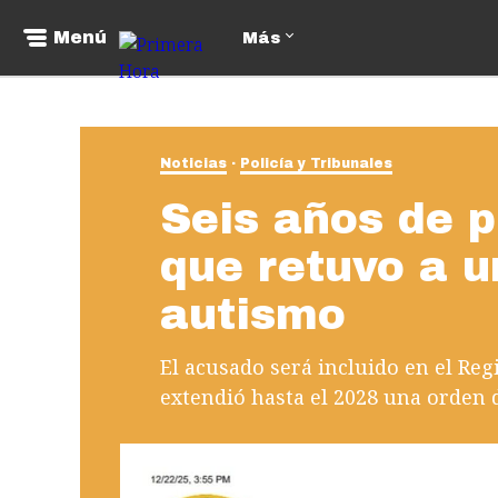
Menú
Más
Noticias
Policía y Tribunales
Seis años de p
que retuvo a 
autismo
El acusado será incluido en el Reg
extendió hasta el 2028 una orden 