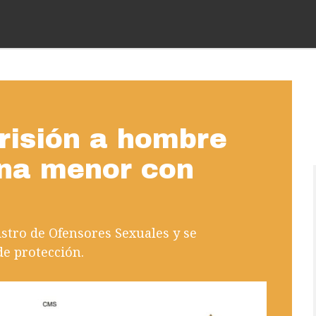
risión a hombre
una menor con
istro de Ofensores Sexuales y se
de protección.