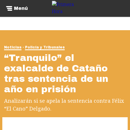
Menú
Noticias
Policía y Tribunales
“Tranquilo” el
exalcalde de Cataño
tras sentencia de un
año en prisión
Analizarán si se apela la sentencia contra Félix
“El Cano” Delgado.