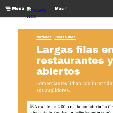
Menú
Más
Noticias
Puerto Rico
Largas filas e
restaurantes 
abiertos
Comerciantes lidian con incerti
sus suplidores.