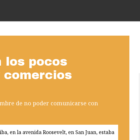
n los pocos
y comercios
dumbre de no poder comunicarse con