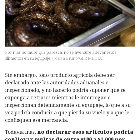
Por más tentador que parezca, no se aventure a llevar estos
alimentos en su equipaje.
(
Josian Bruno/GFR MEDIA
)
Sin embargo, todo producto agrícola debe ser
declarado ante las autoridades aduanales e
inspeccionado, y no hacerlo podría suponer que se
exponga a retrasos mientras le interrogan e
inspeccionan detenidamente su equipaje, lo que a su
vez podría conducir a que pierda su vuelo y a que le
confisquen esa mercancía.
Todavía más,
no declarar esos artículos podría
conllevar multas de entre $100 a $1,000 por