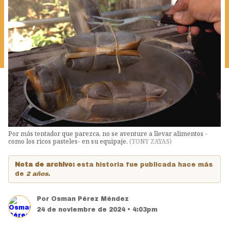
Por más tentador que parezca, no se aventure a llevar alimentos -
como los ricos pasteles- en su equipaje.
(
TONY ZAYAS
)
Nota de archivo:
esta historia fue publicada hace más
de
2 años
.
Por
Osman Pérez Méndez
24 de noviembre de 2024 • 4:03pm