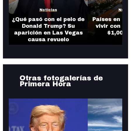
Noticias
Notic
¿Qué pasó con el pelo de
Países en do
Donald Trump? Su
vivir con en
aparición en Las Vegas
$1,000 
causa revuelo
Otras fotogalerías de
Primera Hora