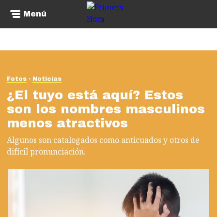
Menú
Fotos
Noticias
¿El tuyo está aquí? Estos
son los nombres masculinos
menos atractivos
Algunos son catalogados como anticuados y otros de
difícil pronunciación.