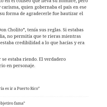
ó en el coliseo que lleva su nombre, pero
y carisma, quien gobernaba el país en ese
u forma de agradecerle fue bautizar el
n Cholito”, tenía sus reglas. Si estabas
a, no permitía que te rieras mientras
estaba credibilidad a lo que hacías y era
or se estaba riendo. El verdadero
rio en personaje.
a es ir a Puerto Rico”
Objetivo fama”