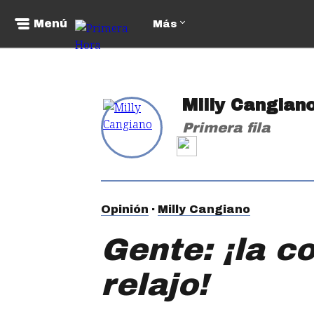
Menú
Más
Milly Cangian
Primera fila
Opinión
Milly Cangiano
Gente: ¡la c
relajo!