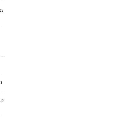
an
os
as