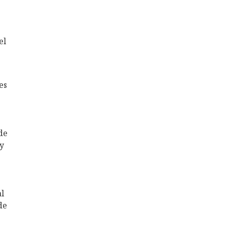
el
es
de
 y
al
de