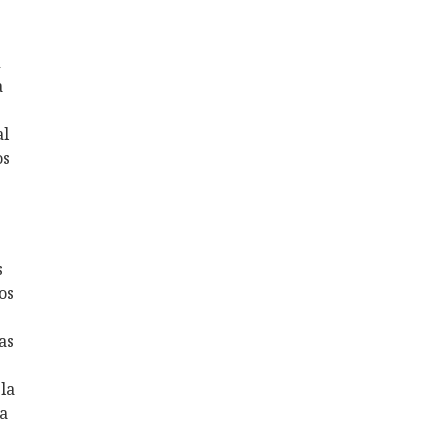
d
a
al
os
s
os
as
 la
la