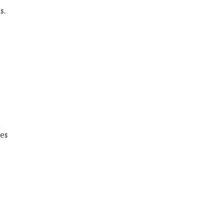
s.
,
 es