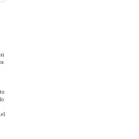
si
os
to
lo
del