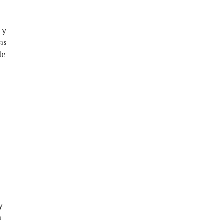
 y
as
le
e
y
a