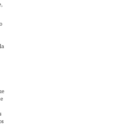
,
o
la
ue
de
s
os