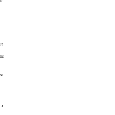
le
es
os
s
za
lo