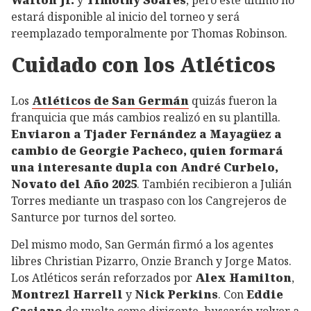
Walton Jr.
y
Timothy Soares
, pero este último no
estará disponible al inicio del torneo y será
reemplazado temporalmente por Thomas Robinson.
Cuidado con los Atléticos
Los
Atléticos de San Germán
quizás fueron la
franquicia que más cambios realizó en su plantilla.
Enviaron a Tjader Fernández a Mayagüez a
cambio de Georgie Pacheco, quien formará
una interesante dupla con André Curbelo,
Novato del Año 2025
. También recibieron a Julián
Torres mediante un traspaso con los Cangrejeros de
Santurce por turnos del sorteo.
Del mismo modo, San Germán firmó a los agentes
libres Christian Pizarro, Onzie Branch y Jorge Matos.
Los Atléticos serán reforzados por
Alex Hamilton
,
Montrezl Harrell
y
Nick Perkins
. Con
Eddie
Casiano
de vuelta como dirigente, buscarán volver a