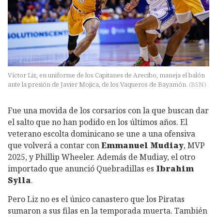
Víctor Liz, en uniforme de los Capitanes de Arecibo, maneja el balón
ante la presión de Javier Mojica, de los Vaqueros de Bayamón.
(
BSN
)
Fue una movida de los corsarios con la que buscan dar
el salto que no han podido en los últimos años. El
veterano escolta dominicano se une a una ofensiva
que volverá a contar con
Emmanuel Mudiay
, MVP
2025, y Phillip Wheeler. Además de Mudiay, el otro
importado que anunció Quebradillas es
Ibrahim
Sylla
.
Pero Liz no es el único canastero que los Piratas
sumaron a sus filas en la temporada muerta. También