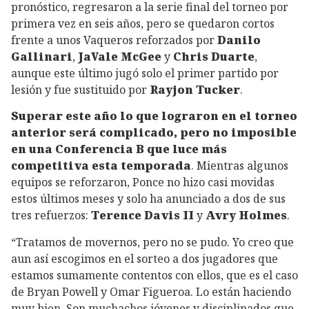
pronóstico, regresaron a la serie final del torneo por
primera vez en seis años, pero se quedaron cortos
frente a unos Vaqueros reforzados por
Danilo
Gallinari
,
JaVale McGee
y
Chris Duarte
,
aunque este último jugó solo el primer partido por
lesión y fue sustituido por
Rayjon Tucker
.
Superar este año lo que lograron en el torneo
anterior será complicado, pero no imposible
en una Conferencia B que luce más
competitiva esta temporada
. Mientras algunos
equipos se reforzaron, Ponce no hizo casi movidas
estos últimos meses y solo ha anunciado a dos de sus
tres refuerzos:
Terence Davis II
y
Avry Holmes
.
“Tratamos de movernos, pero no se pudo. Yo creo que
aun así escogimos en el sorteo a dos jugadores que
estamos sumamente contentos con ellos, que es el caso
de Bryan Powell y Omar Figueroa. Lo están haciendo
muy bien. Son muchachos jóvenes y disciplinados que