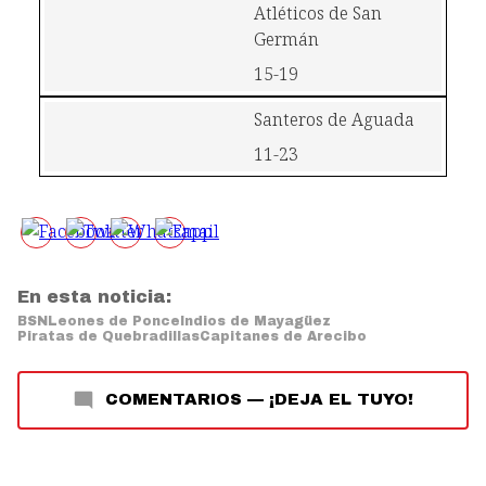
Atléticos de San 
Germán
15-19
Santeros de Aguada
11-23
En esta noticia:
BSN
Leones de Ponce
Indios de Mayagüez
Piratas de Quebradillas
Capitanes de Arecibo
COMENTARIOS
—
¡DEJA EL TUYO!