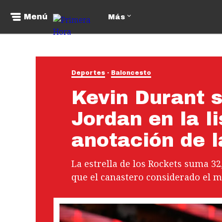
Menú
Más
Deportes
Baloncesto
Kevin Durant 
Jordan en la li
anotación de 
La estrella de los Rockets suma 3
que el canastero considerado el m