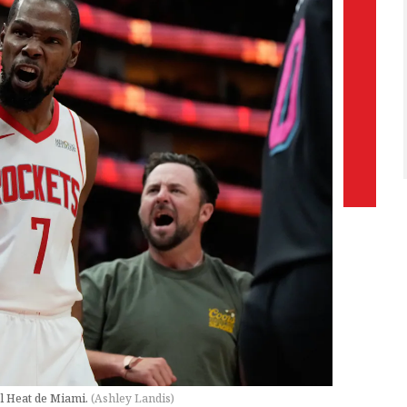
el Heat de Miami.
(
Ashley Landis
)