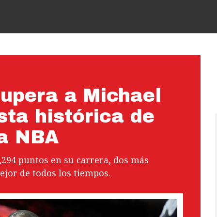
supera a Michael
sta histórica de
la NBA
2,294 puntos en su carrera, dos más
ejor de todos los tiempos.