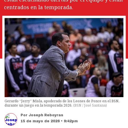
centrados en la temporada.
Gerardo “Jerry” Misla, apoderado de los Leones de Ponce en el BSN,
durante un juego en la temporada 2026.
(
BSN / José Santana
)
Por
Joseph Reboyras
15 de mayo de 2026 • 9:42pm