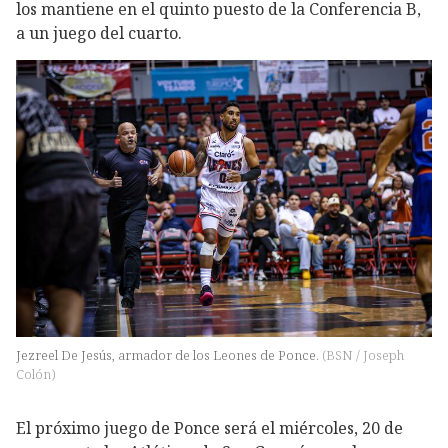
los mantiene en el quinto puesto de la Conferencia B,
a un juego del cuarto.
Jezreel De Jesús, armador de los Leones de Ponce.
(
BSN / Joseph
Colón
)
El próximo juego de Ponce será el miércoles, 20 de