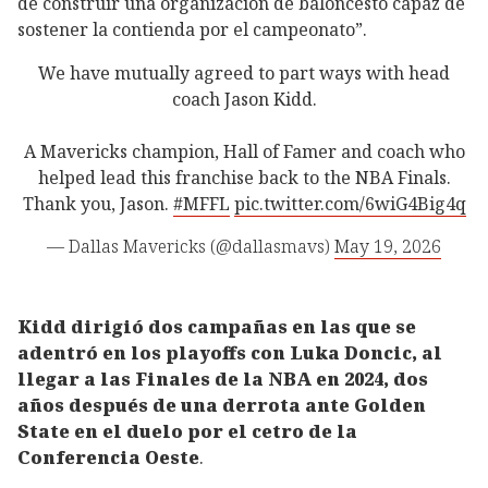
de construir una organización de baloncesto capaz de
sostener la contienda por el campeonato”.
We have mutually agreed to part ways with head
coach Jason Kidd.
A Mavericks champion, Hall of Famer and coach who
helped lead this franchise back to the NBA Finals.
Thank you, Jason.
#MFFL
pic.twitter.com/6wiG4Big4q
— Dallas Mavericks (@dallasmavs)
May 19, 2026
Kidd dirigió dos campañas en las que se
adentró en los playoffs con Luka Doncic, al
llegar a las Finales de la NBA en 2024, dos
años después de una derrota ante Golden
State en el duelo por el cetro de la
Conferencia Oeste
.