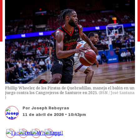
Phillip Wheeler, de los Piratas de Quebradillas, maneja el balón en un
juego contra los Cangrejeros de Santurce en 2025.
(
BSN / José Santana
)
Por
Joseph Reboyras
11 de abril de 2026 • 10:43pm