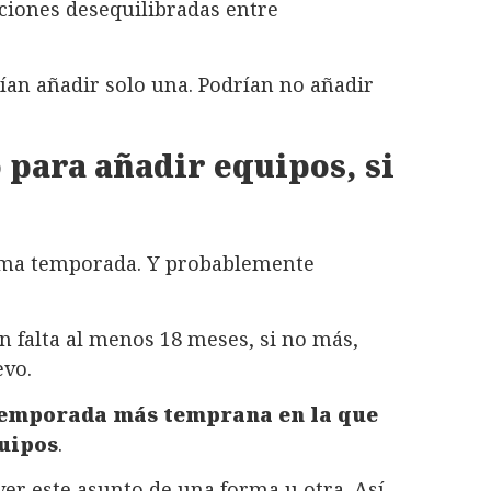
ciones desequilibradas entre
ían añadir solo una. Podrían no añadir
o para añadir equipos, si
xima temporada. Y probablemente
n falta al menos 18 meses, si no más,
evo.
a temporada más temprana en la que
uipos
.
ver este asunto de una forma u otra. Así