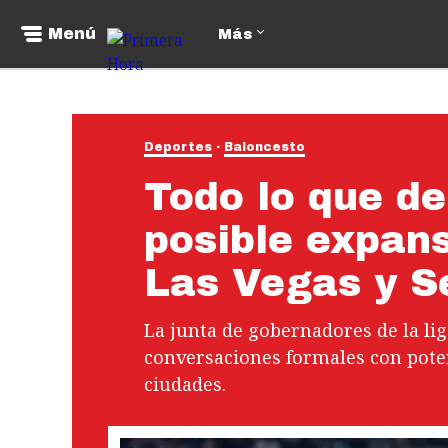
Menú
Más
Deportes
Baloncesto
Todo lo que de
posible expan
Las Vegas y S
La junta de gobernadores de la lig
conversaciones formales con poten
ciudades.