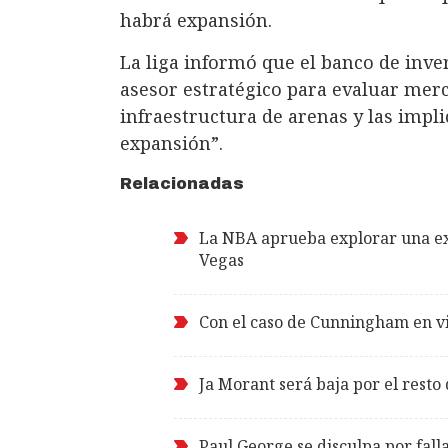
habrá expansión.
La liga informó que el banco de inve
asesor estratégico para evaluar merc
infraestructura de arenas y las imp
expansión”.
Relacionadas
La NBA aprueba explorar una exp
Vegas
Con el caso de Cunningham en vit
Ja Morant será baja por el resto
Paul George se disculpa por fall