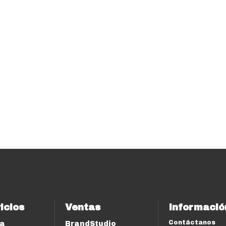
icios
Ventas
Informació
Contáctanos
ía
BrandStudio