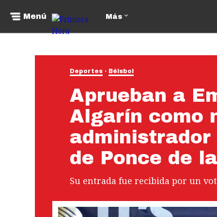
Menú
Más
Deportes
Béisbol
Aprueban a E
Algarín como 
administrador
de Ponce de l
Su entrada fue recibida por un vo