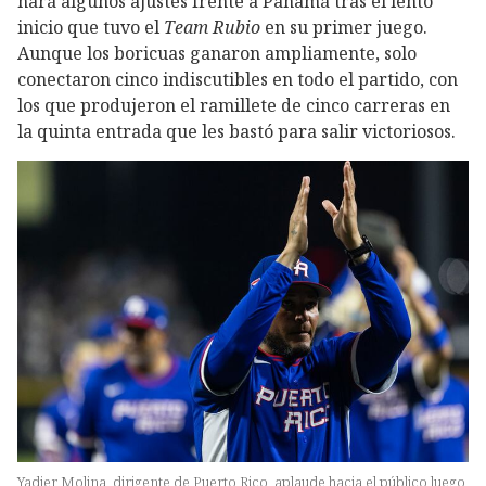
hará algunos ajustes frente a Panamá tras el lento
inicio que tuvo el
Team Rubio
en su primer juego.
Aunque los boricuas ganaron ampliamente, solo
conectaron cinco indiscutibles en todo el partido, con
los que produjeron el ramillete de cinco carreras en
la quinta entrada que les bastó para salir victoriosos.
Yadier Molina, dirigente de Puerto Rico, aplaude hacia el público luego