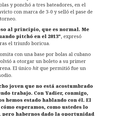
olas y ponchó a tres bateadores, en el
victo con marca de 3-0 y selló el pase de
 torneo.
so al principio, que es normal. Me
ando pitchó en el 2013”
, expresó
as el triunfo boricua.
lomita con una base por bolas al cubano
olvió a otorgar un boleto a su primer
rrena. El único
hit
que permitió fue un
sodio.
ho joven que no está acostumbrado
endo trabajo. Con Yadier, conmigo,
s hemos estado hablando con él. El
ó cómo esperamos, como ustedes lo
n, pero habernos dado la oportunidad