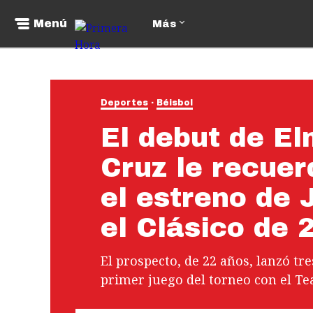
Menú
Más
Deportes
Béisbol
El debut de El
Cruz le recue
el estreno de 
el Clásico de 
El prospecto, de 22 años, lanzó tr
primer juego del torneo con el T