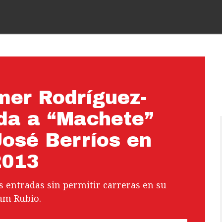
mer Rodríguez-
rda a “Machete”
José Berríos en
2013
es entradas sin permitir carreras en su
eam Rubio.