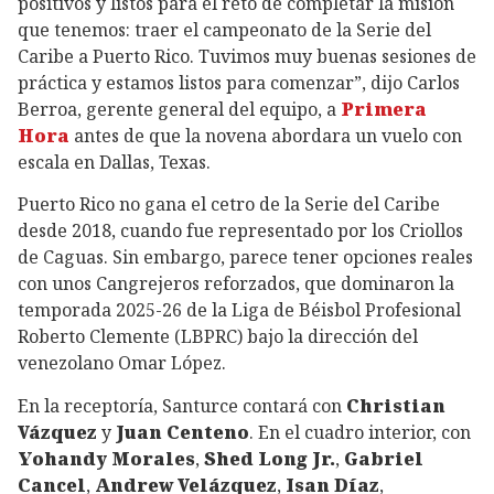
positivos y listos para el reto de completar la misión
que tenemos: traer el campeonato de la Serie del
Caribe a Puerto Rico. Tuvimos muy buenas sesiones de
práctica y estamos listos para comenzar”, dijo Carlos
Berroa, gerente general del equipo, a
Primera
Hora
antes de que la novena abordara un vuelo con
escala en Dallas, Texas.
Puerto Rico no gana el cetro de la Serie del Caribe
desde 2018, cuando fue representado por los Criollos
de Caguas. Sin embargo, parece tener opciones reales
con unos Cangrejeros reforzados, que dominaron la
temporada 2025-26 de la Liga de Béisbol Profesional
Roberto Clemente (LBPRC) bajo la dirección del
venezolano Omar López.
En la receptoría, Santurce contará con
Christian
Vázquez
y
Juan Centeno
. En el cuadro interior, con
Yohandy Morales
,
Shed Long Jr.
,
Gabriel
Cancel
,
Andrew Velázquez
,
Isan Díaz
,