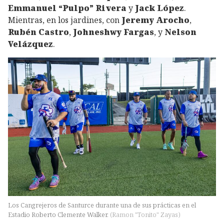
Emmanuel “Pulpo” Rivera
y
Jack López
.
Mientras, en los jardines, con
Jeremy Arocho
,
Rubén Castro
,
Johneshwy Fargas
, y
Nelson
Velázquez
.
Los Cangrejeros de Santurce durante una de sus prácticas en el
Estadio Roberto Clemente Walker.
(
Ramon "Tonito" Zayas
)