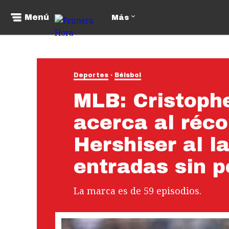
Menú
Más
Deportes
Béisbol
MLB: Cristoph
acerca al réco
Hershiser al l
entradas sin p
La marca es de 59 episodios.