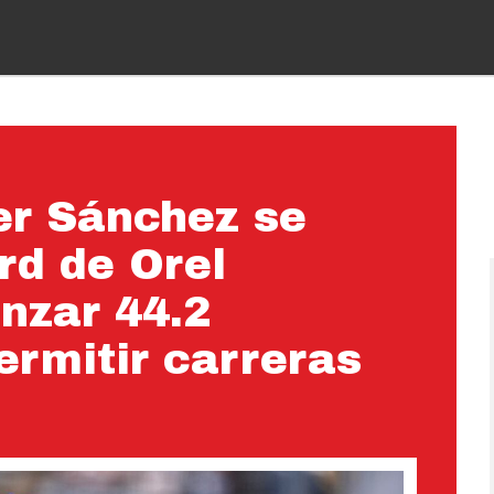
er Sánchez se
rd de Orel
anzar 44.2
ermitir carreras