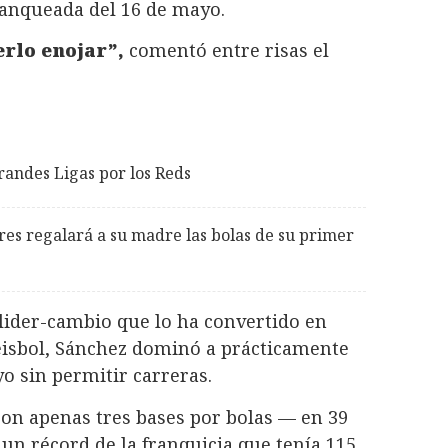
blanqueada del 16 de mayo.
rlo enojar”,
comentó entre risas el
randes Ligas por los Reds
res regalará a su madre las bolas de su primer
slider-cambio que lo ha convertido en
éisbol, Sánchez dominó a prácticamente
o sin permitir carreras.
con apenas tres bases por bolas — en 39
un récord de la franquicia que tenía 115