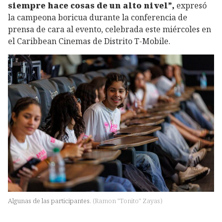
siempre hace cosas de un alto nivel”,
expresó
la campeona boricua durante la conferencia de
prensa de cara al evento, celebrada este miércoles en
el Caribbean Cinemas de Distrito T-Mobile.
Algunas de las participantes.
(
Ramon "Tonito" Zayas
)