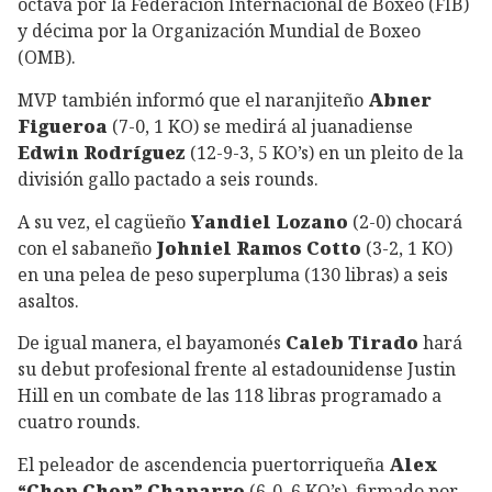
octava por la Federación Internacional de Boxeo (FIB)
y décima por la Organización Mundial de Boxeo
(OMB).
MVP también informó que el naranjiteño
Abner
Figueroa
(7-0, 1 KO) se medirá al juanadiense
Edwin Rodríguez
(12-9-3, 5 KO’s) en un pleito de la
división gallo pactado a seis rounds.
A su vez, el cagüeño
Yandiel Lozano
(2-0) chocará
con el sabaneño
Johniel Ramos Cotto
(3-2, 1 KO)
en una pelea de peso superpluma (130 libras) a seis
asaltos.
De igual manera, el bayamonés
Caleb Tirado
hará
su debut profesional frente al estadounidense Justin
Hill en un combate de las 118 libras programado a
cuatro rounds.
El peleador de ascendencia puertorriqueña
Alex
“Chop Chop” Chaparro
(6-0, 6 KO’s), firmado por