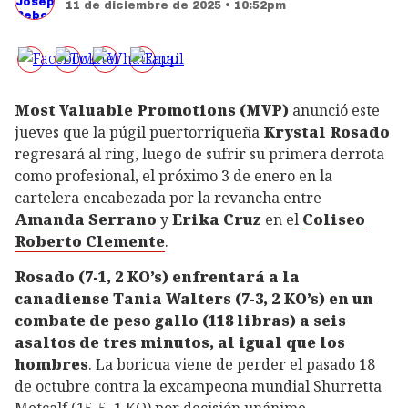
11 de diciembre de 2025 • 10:52pm
Most Valuable Promotions (MVP)
anunció este
jueves que la púgil puertorriqueña
Krystal Rosado
regresará al ring, luego de sufrir su primera derrota
como profesional, el próximo 3 de enero en la
cartelera encabezada por la revancha entre
Amanda Serrano
y
Erika Cruz
en el
Coliseo
Roberto Clemente
.
Rosado (7-1, 2 KO’s) enfrentará a la
canadiense Tania Walters (7-3, 2 KO’s) en un
combate de peso gallo (118 libras) a seis
asaltos de tres minutos, al igual que los
hombres
. La boricua viene de perder el pasado 18
de octubre contra la excampeona mundial Shurretta
Metcalf (15-5, 1 KO) por decisión unánime.