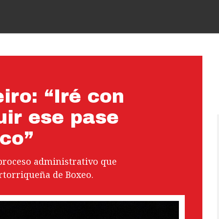
iro: “Iré con
uir ese pase
ico”
proceso administrativo que
rtorriqueña de Boxeo.