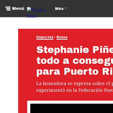
Menú
Más
Deportes
Boxeo
Stephanie Piñe
todo a conseg
para Puerto R
La boxeadora se expresa sobre el 
experimentó en la Federación Pue