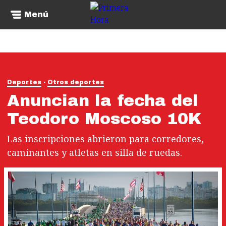
Menú
Deportes
Otros deportes
Anuncian la fecha del
Teodoro Moscoso 10K
Las inscripciones abrieron para corredores,
caminantes y atletas en silla de ruedas.