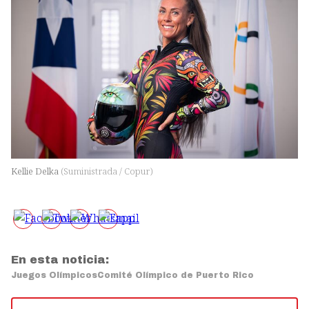
Kellie Delka
(
Suministrada / Copur
)
En esta noticia:
Juegos Olímpicos
Comité Olímpico de Puerto Rico