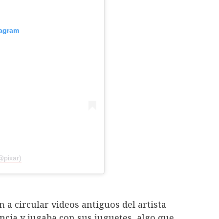
tagram
@pixar)
 a circular videos antiguos del artista
ia y jugaba con sus juguetes, algo que