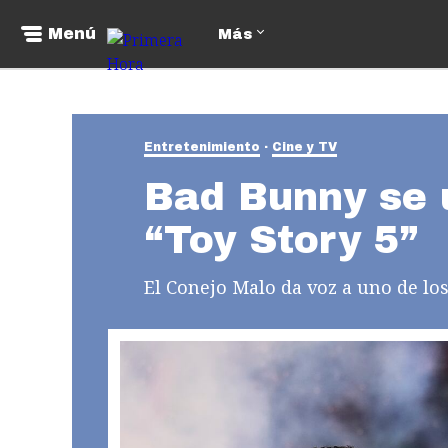
Menú
Más
Entretenimiento
Cine y TV
Bad Bunny se 
“Toy Story 5”
El Conejo Malo da voz a uno de los