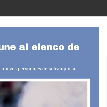
une al elenco de
 nuevos personajes de la franquicia.