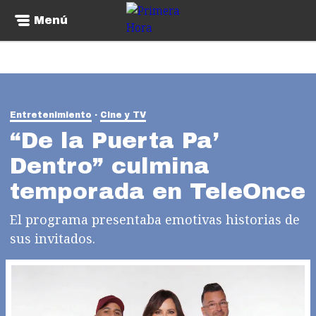
Menú
Entretenimiento
Cine y TV
“De la Puerta Pa’
Dentro” culmina
temporada en TeleOnce
El programa presentaba emotivas historias de
sus invitados.