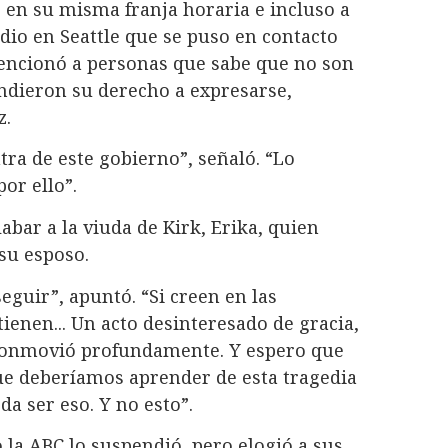
en su misma franja horaria e incluso a
dio en Seattle que se puso en contacto
encionó a personas que sabe que no son
ndieron su derecho a expresarse,
z.
tra de este gobierno”, señaló. “Lo
or ello”.
bar a la viuda de Kirk, Erika, quien
su esposo.
guir”, apuntó. “Si creen en las
ienen... Un acto desinteresado de gracia,
 conmovió profundamente. Y espero que
ue deberíamos aprender de esta tragedia
a ser eso. Y no esto”.
la ABC lo suspendió, pero elogió a sus