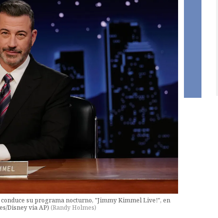
l conduce su programa nocturno, "Jimmy Kimmel Live!", en
es/Disney via AP)
(
Randy Holmes
)